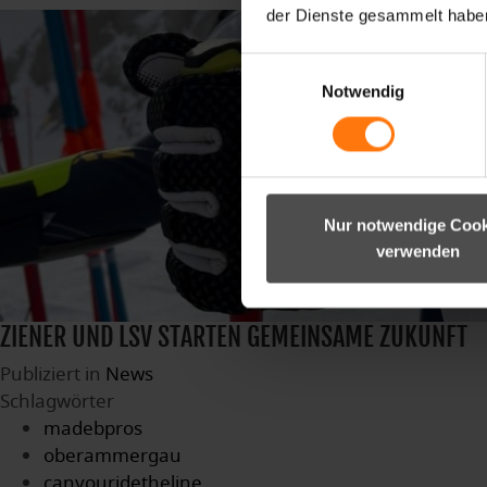
der Dienste gesammelt habe
Einwilligungsauswahl
Notwendig
Nur notwendige Cook
verwenden
ZIENER UND LSV STARTEN GEMEINSAME ZUKUNFT
Publiziert in
News
Schlagwörter
madebpros
oberammergau
canyouridetheline