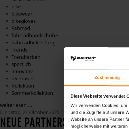
bike
bikewear
bikegloves
Fahrrad
fahrradhandschuhe
Fahrradbekleidung
Trends
Trendfarben
sportlich
innovativ
Zustimmung
technisch
Kollektion
Sommerkollektion
Diese Webseite verwendet 
weiterlesen ...
Wir verwenden Cookies, um I
Dienstag, 21 Oktober 2025 11:36
und die Zugriffe auf unsere 
NEUE PARTNERSCHAFT IM WI
Website an unsere Partner fü
möglicherweise mit weiteren