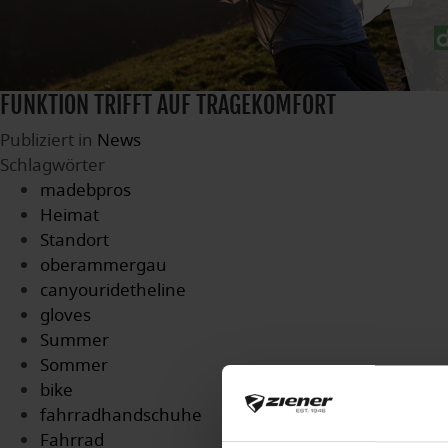
FUNKTION TRIFFT AUF TRAGEKOMFORT
Publiziert in
News
Schlagwörter
madebpros
Heimat
Standort
oberammergau
canyouridetheline
gloves
Summer
Sommer
bike
fahrradhandschuhe
Fahrrad