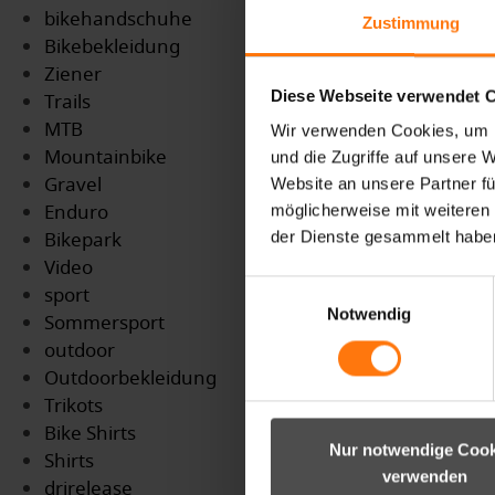
bikehandschuhe
Zustimmung
Bikebekleidung
Ziener
Diese Webseite verwendet 
Trails
MTB
Wir verwenden Cookies, um I
Mountainbike
und die Zugriffe auf unsere 
Gravel
Website an unsere Partner fü
Enduro
möglicherweise mit weiteren
Bikepark
der Dienste gesammelt habe
Video
Einwilligungsauswahl
sport
Notwendig
Sommersport
outdoor
Outdoorbekleidung
Trikots
Bike Shirts
Nur notwendige Cook
Shirts
verwenden
drirelease