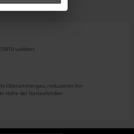
SBTi) validiert.
ts Oberammergau, reduzieren ihn
 in Höhe der fortlaufenden