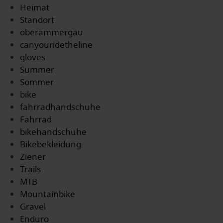
Heimat
Standort
oberammergau
canyouridetheline
gloves
Summer
Sommer
bike
fahrradhandschuhe
Fahrrad
bikehandschuhe
Bikebekleidung
Ziener
Trails
MTB
Mountainbike
Gravel
Enduro