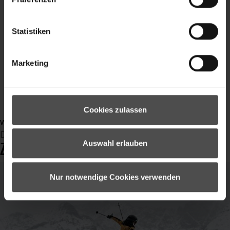
Gravel
Enduro
Statistiken
Bikepark
Video
sport
Marketing
Sommersport
outdoor
Outdoorbekleidung
Cookies zulassen
weiterlesen ...
Dienstag, 31 Oktober 2023 14:23
Auswahl erlauben
ZIENER X GORE-TEX
Nur notwendige Cookies verwenden