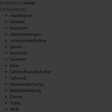
Publiziert in
News
Schlagwörter
madebpros
Heimat
Standort
oberammergau
canyouridetheline
gloves
Summer
Sommer
bike
fahrradhandschuhe
Fahrrad
bikehandschuhe
Bikebekleidung
Ziener
Trails
MTB