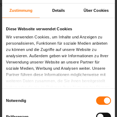
Schlagwörter
madebpros
Zustimmung
Details
Über Cookies
Heimat
Standort
Diese Webseite verwendet Cookies
oberammergau
canyouridetheline
Wir verwenden Cookies, um Inhalte und Anzeigen zu
gloves
personalisieren, Funktionen für soziale Medien anbieten
Summer
zu können und die Zugriffe auf unsere Website zu
analysieren. Außerdem geben wir Informationen zu Ihrer
Sommer
Verwendung unserer Website an unsere Partner für
bike
soziale Medien, Werbung und Analysen weiter. Unsere
fahrradhandschuhe
Partner führen diese Informationen möglicherweise mit
Fahrrad
weiteren Daten zusammen, die Sie ihnen bereitgestellt
bikehandschuhe
haben oder die sie im Rahmen Ihrer Nutzung der Dienste
Bikebekleidung
gesammelt haben.
Ziener
Einwilligungsauswahl
Notwendig
Trails
MTB
Mountainbike
Präferenzen