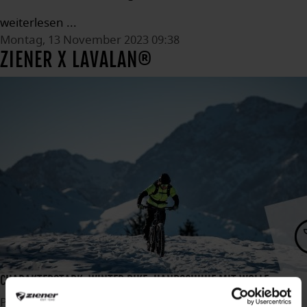
weiterlesen ...
Montag, 13 November 2023 09:38
ZIENER X LAVALAN®
CHARAKTERSTARK: WINTER BIKE-HANDSCHUHE MIT WOLLE
Publiziert in
News