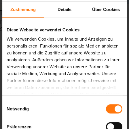
Zustimmung
Details
Über Cookies
TEAMGEIST. PERFORMANCE. PASSION. – SEIT 25 JAHREN
Publiziert in
News
Schlagwörter
Diese Webseite verwendet Cookies
madebpros
Wir verwenden Cookies, um Inhalte und Anzeigen zu
Heimat
personalisieren, Funktionen für soziale Medien anbieten
Standort
zu können und die Zugriffe auf unsere Website zu
oberammergau
analysieren. Außerdem geben wir Informationen zu Ihrer
canyouridetheline
Verwendung unserer Website an unsere Partner für
gloves
soziale Medien, Werbung und Analysen weiter. Unsere
Summer
Partner führen diese Informationen möglicherweise mit
Sommer
weiteren Daten zusammen, die Sie ihnen bereitgestellt
bike
haben oder die sie im Rahmen Ihrer Nutzung der Dienste
fahrradhandschuhe
gesammelt haben.
Einwilligungsauswahl
Fahrrad
Notwendig
bikehandschuhe
Bikebekleidung
Präferenzen