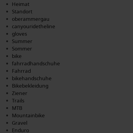
Heimat
Standort
oberammergau
canyouridetheline
gloves
Summer
Sommer
bike
fahrradhandschuhe
Fahrrad
bikehandschuhe
Bikebekleidung
Ziener
Trails
MTB
Mountainbike
Gravel
Enduro