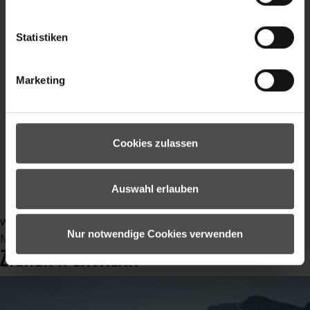
Ziener
Trails
MTB
Statistiken
Mountainbike
Gravel
Marketing
Enduro
Bikepark
Video
sport
Cookies zulassen
Sommersport
outdoor
Auswahl erlauben
Outdoorbekleidung
weiterlesen ...
Nur notwendige Cookies verwenden
Montag, 13 November 2023 09:38
ZIENER X LAVALAN®