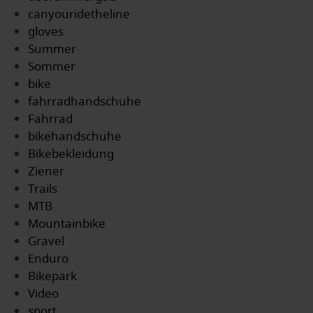
canyouridetheline
gloves
Summer
Sommer
bike
fahrradhandschuhe
Fahrrad
bikehandschuhe
Bikebekleidung
Ziener
Trails
MTB
Mountainbike
Gravel
Enduro
Bikepark
Video
sport