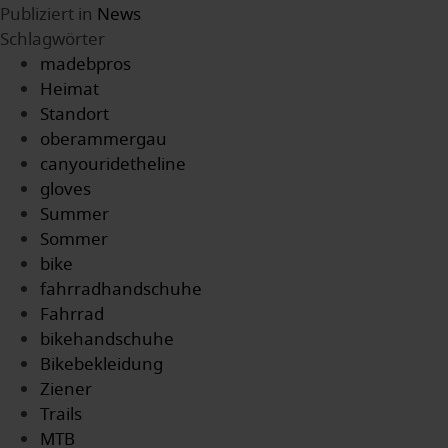
Publiziert in
News
Schlagwörter
madebpros
Heimat
Standort
oberammergau
canyouridetheline
gloves
Summer
Sommer
bike
fahrradhandschuhe
Fahrrad
bikehandschuhe
Bikebekleidung
Ziener
Trails
MTB