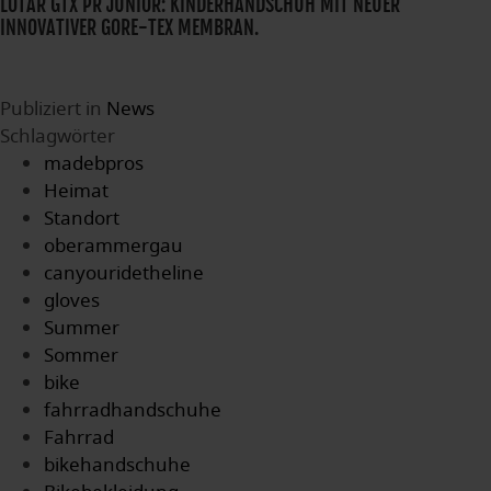
LOTAR GTX PR JUNIOR: KINDERHANDSCHUH MIT NEUER
INNOVATIVER GORE-TEX MEMBRAN.
Publiziert in
News
Schlagwörter
madebpros
Heimat
Standort
oberammergau
canyouridetheline
gloves
Summer
Sommer
bike
fahrradhandschuhe
Fahrrad
bikehandschuhe