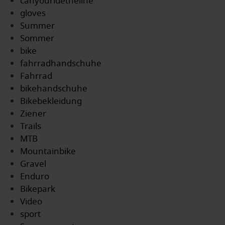
canyouridetheline
gloves
Summer
Sommer
bike
fahrradhandschuhe
Fahrrad
bikehandschuhe
Bikebekleidung
Ziener
Trails
MTB
Mountainbike
Gravel
Enduro
Bikepark
Video
sport