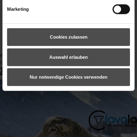
Piste
Marketing
Skifahren
skiing
outdoor
outdoorsport
Cookies zulassen
Outdoorbekleidung
weiterlesen ...
Auswahl erlauben
Freitag, 28 Oktober 2022 16:03
ZIENER X LAVALAN®
Nur notwendige Cookies verwenden