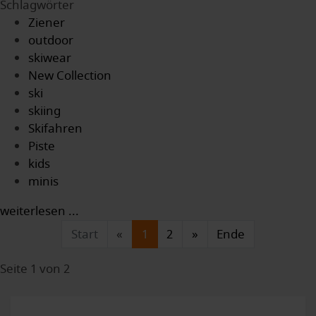
Schlagwörter
Ziener
outdoor
skiwear
New Collection
ski
skiing
Skifahren
Piste
kids
minis
weiterlesen ...
Start
«
1
2
»
Ende
Seite 1 von 2