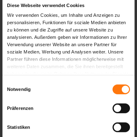
Ziener
Diese Webseite verwendet Cookies
gloves
Wir verwenden Cookies, um Inhalte und Anzeigen zu
Skigloves
personalisieren, Funktionen für soziale Medien anbieten
Skihandschuhe
zu können und die Zugriffe auf unsere Website zu
Skibekleidung
analysieren. Außerdem geben wir Informationen zu Ihrer
skiclothing
Verwendung unserer Website an unsere Partner für
skiwear
soziale Medien, Werbung und Analysen weiter. Unsere
Teamwear
Partner führen diese Informationen möglicherweise mit
Skischulen
weiteren Daten zusammen, die Sie ihnen bereitgestellt
Trainer
haben oder die sie im Rahmen Ihrer Nutzung der Dienste
Roadshow
gesammelt haben.
Einwilligungsauswahl
Gewinnspiel
Notwendig
ski
winter
Präferenzen
season
winterseason
Schnee
Statistiken
snow