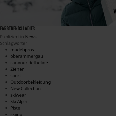
FARBTRENDS LADIES
Publiziert in
News
Schlagwörter
madebpros
oberammergau
canyouridetheline
Ziener
sport
Outdoorbekleidung
New Collection
skiwear
Ski Alpin
Piste
skiing