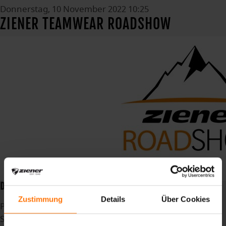
Donnerstag, 10 November 2022 10:25
ZIENER TEAMWEAR ROADSHOW
DIE ZIENER TEAMWEAR ROADSHOW IST ZURÜCK!
Zustimmung
Details
Über Cookies
Publiziert in
News
Schlagwörter