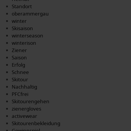
Standort
oberammergau
winter
Skisaison
winterseason
winterison
Ziener
Saison
Erfolg
Schnee
Skitour
Nachhaltig
PFCfrei
Skitourengehen
zienergloves
activewear
Skitourenbekleidung
Gewinnspiel