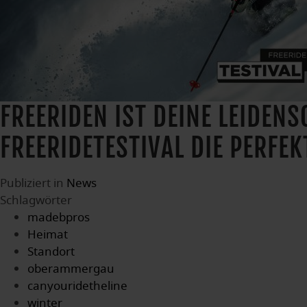
FREERIDEN IST DEINE LEIDEN
FREERIDETESTIVAL DIE PERFE
Publiziert in
News
Schlagwörter
madebpros
Heimat
Standort
oberammergau
canyouridetheline
winter