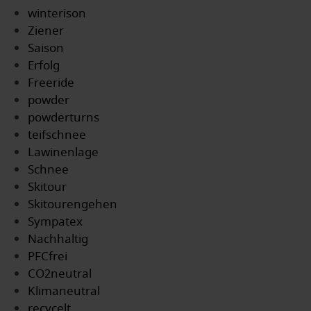
winterison
Ziener
Saison
Erfolg
Freeride
powder
powderturns
teifschnee
Lawinenlage
Schnee
Skitour
Skitourengehen
Sympatex
Nachhaltig
PFCfrei
CO2neutral
Klimaneutral
recycelt