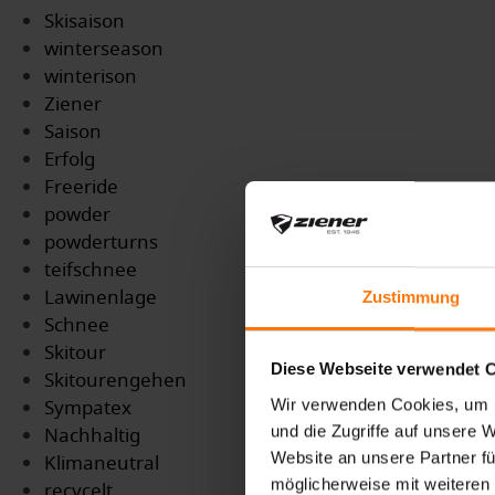
Skisaison
winterseason
winterison
Ziener
Saison
Erfolg
Freeride
powder
powderturns
teifschnee
Lawinenlage
Zustimmung
Schnee
Skitour
Diese Webseite verwendet 
Skitourengehen
Sympatex
Wir verwenden Cookies, um I
und die Zugriffe auf unsere 
Nachhaltig
Website an unsere Partner fü
Klimaneutral
möglicherweise mit weiteren
recycelt