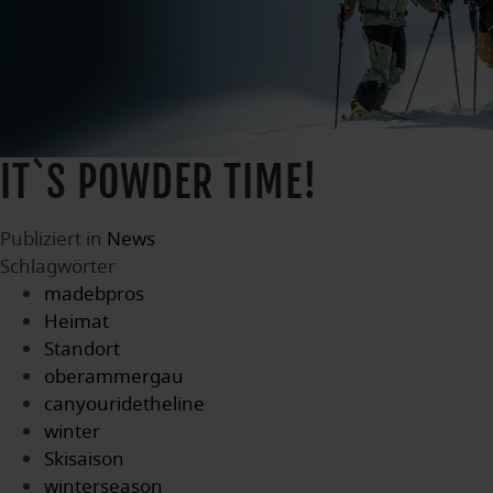
IT`S POWDER TIME!
Publiziert in
News
Schlagwörter
madebpros
Heimat
Standort
oberammergau
canyouridetheline
winter
Skisaison
winterseason