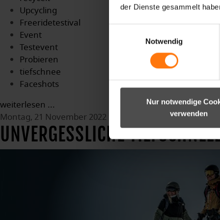
der Dienste gesammelt habe
Upcycling
Freeridetestival
Einwilligungsauswahl
Event
Notwendig
Testevent
Probieren
tiefschnee
Faceshots
Nur notwendige Cook
weiterlesen ...
verwenden
Montag, 21 November 2022 15:43
UNVERGESSLICHE TIEFSCHNEE