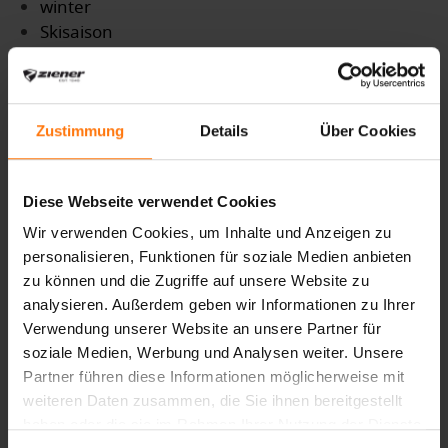
winter
Skisaison
winterseason
winterison
Ziener
Saison
Zustimmung
Details
Über Cookies
Erfolg
Freeride
Diese Webseite verwendet Cookies
powder
Schnee
Wir verwenden Cookies, um Inhalte und Anzeigen zu
Skitour
personalisieren, Funktionen für soziale Medien anbieten
Skitourengehen
zu können und die Zugriffe auf unsere Website zu
Partnerschaft
analysieren. Außerdem geben wir Informationen zu Ihrer
GTX
Verwendung unserer Website an unsere Partner für
soziale Medien, Werbung und Analysen weiter. Unsere
Gore
Partner führen diese Informationen möglicherweise mit
GoreTex
weiteren Daten zusammen, die Sie ihnen bereitgestellt
Infinium
haben oder die sie im Rahmen Ihrer Nutzung der Dienste
Handschuhe