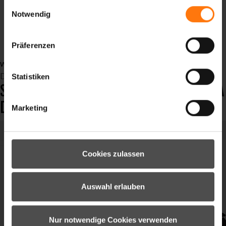
gesammelt haben.
gloves
Einwilligungsauswahl
Notwendig
Skihandschuhe
Langlaufhandschuhe
bikehandschuhe
Präferenzen
weiterlesen ...
Dienstag, 16 Februar 2021 08:52
Statistiken
SKI WELTMEISTERSCHAFTEN IN CORTINA
D`AMPEZZO
Marketing
Cookies zulassen
Auswahl erlauben
Nur notwendige Cookies verwenden