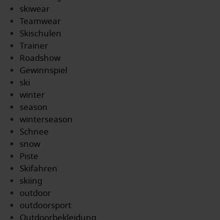
skiwear
Teamwear
Skischulen
Trainer
Roadshow
Gewinnspiel
ski
winter
season
winterseason
Schnee
snow
Piste
Skifahren
skiing
outdoor
outdoorsport
Outdoorbekleidung