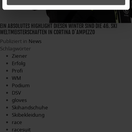
EIN ABSOLUTES HIGHLIGHT DIESEN WINTER SIND DIE 46. SKI
WELTMEISTERSCHAFTEN IN CORTINA D`AMPEZZO
Publiziert in
News
Schlagwörter
Ziener
Erfolg
Profi
WM
Podium
DSV
gloves
Skihandschuhe
Skibekleidung
race
racesuit