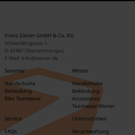
Franz Ziener GmbH & Co. KG
Schwedengasse 5
D-82487 Oberammergau
E-Mail: info@ziener.de
Sommer
Winter
Handschuhe
Handschuhe
Bekleidung
Bekleidung
Bike Teamwear
Accessoires
Teamwear Winter
Service
Unternehmen
FAQs
Verantwortung