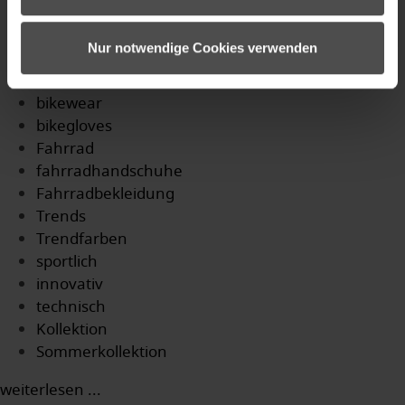
sport
Outdoorbekleidung
Nur notwendige Cookies verwenden
New Collection
bike
bikewear
bikegloves
Fahrrad
fahrradhandschuhe
Fahrradbekleidung
Trends
Trendfarben
sportlich
innovativ
technisch
Kollektion
Sommerkollektion
weiterlesen ...