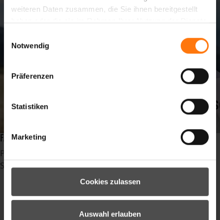
weiteren Daten zusammen, die Sie ihnen bereitgestellt
haben oder die sie im Rahmen Ihrer Nutzung der Dienste
gesammelt haben.
Einwilligungsauswahl
Notwendig
Präferenzen
Statistiken
FARBTRENDS DAMEN
Marketing
Publiziert in
News
Schlagwörter
madebpros
Cookies zulassen
oberammergau
canyouridetheline
Ziener
Auswahl erlauben