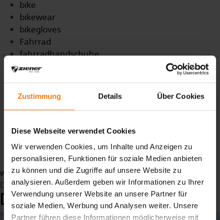
bike
bikewear
bikegloves
Fahrrad
fahrradhandschuhe
Fahrradbekleidung
Trends
Trendfarben
Zustimmung
Details
Über Cookies
sportlich
innovativ
technisch
Diese Webseite verwendet Cookies
Kollektion
Wir verwenden Cookies, um Inhalte und Anzeigen zu
Sommerkollektion
personalisieren, Funktionen für soziale Medien anbieten
zu können und die Zugriffe auf unsere Website zu
weiterlesen ...
analysieren. Außerdem geben wir Informationen zu Ihrer
Donnerstag, 13 März 2025 11:20
Verwendung unserer Website an unsere Partner für
DEINE FARBE, DEIN STYLE!
soziale Medien, Werbung und Analysen weiter. Unsere
Partner führen diese Informationen möglicherweise mit