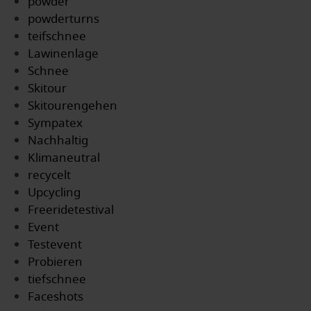
powder
powderturns
teifschnee
Lawinenlage
Schnee
Skitour
Skitourengehen
Sympatex
Nachhaltig
Klimaneutral
recycelt
Upcycling
Freeridetestival
Event
Testevent
Probieren
tiefschnee
Faceshots