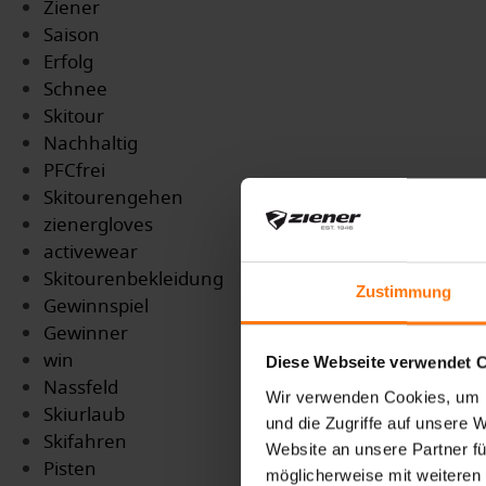
Ziener
Saison
Erfolg
Schnee
Skitour
Nachhaltig
PFCfrei
Skitourengehen
zienergloves
activewear
Skitourenbekleidung
Zustimmung
Gewinnspiel
Gewinner
win
Diese Webseite verwendet 
Nassfeld
Wir verwenden Cookies, um I
Skiurlaub
und die Zugriffe auf unsere 
Skifahren
Website an unsere Partner fü
Pisten
möglicherweise mit weiteren