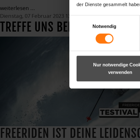
der Dienste gesammelt habe
weiterlesen ...
Dienstag, 07 Februar 2023 13:00
Einwilligungsauswahl
TREFFE UNS BEIM FREERIDETE
Notwendig
Nur notwendige Cook
verwenden
FREERIDEN IST DEINE LEIDEN