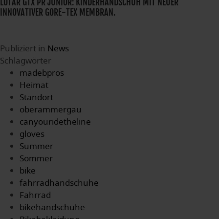
LOTAR GTX PR JUNIOR: KINDERHANDSCHUH MIT NEUER
INNOVATIVER GORE-TEX MEMBRAN.
Publiziert in
News
Schlagwörter
madebpros
Heimat
Standort
oberammergau
canyouridetheline
gloves
Summer
Sommer
bike
fahrradhandschuhe
Fahrrad
bikehandschuhe