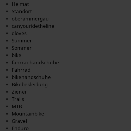
Heimat
Standort
oberammergau
canyouridetheline
gloves
Summer
Sommer
bike
fahrradhandschuhe
Fahrrad
bikehandschuhe
Bikebekleidung
Ziener
Trails
MTB
Mountainbike
Gravel
Enduro