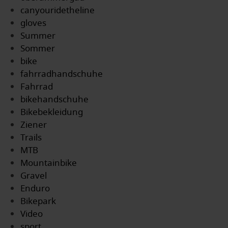
canyouridetheline
gloves
Summer
Sommer
bike
fahrradhandschuhe
Fahrrad
bikehandschuhe
Bikebekleidung
Ziener
Trails
MTB
Mountainbike
Gravel
Enduro
Bikepark
Video
sport