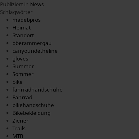
Publiziert in
News
Schlagwörter
madebpros
Heimat
Standort
oberammergau
canyouridetheline
gloves
Summer
Sommer
bike
fahrradhandschuhe
Fahrrad
bikehandschuhe
Bikebekleidung
Ziener
Trails
MTB