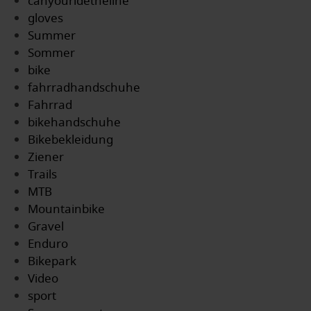
canyouridetheline
gloves
Summer
Sommer
bike
fahrradhandschuhe
Fahrrad
bikehandschuhe
Bikebekleidung
Ziener
Trails
MTB
Mountainbike
Gravel
Enduro
Bikepark
Video
sport