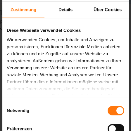
Zustimmung
Details
Über Cookies
TEAMGEIST. PERFORMANCE. PASSION. – SEIT 25 JAHREN
Publiziert in
News
Schlagwörter
Diese Webseite verwendet Cookies
madebpros
Wir verwenden Cookies, um Inhalte und Anzeigen zu
Heimat
personalisieren, Funktionen für soziale Medien anbieten
Standort
zu können und die Zugriffe auf unsere Website zu
oberammergau
analysieren. Außerdem geben wir Informationen zu Ihrer
canyouridetheline
Verwendung unserer Website an unsere Partner für
gloves
soziale Medien, Werbung und Analysen weiter. Unsere
Summer
Partner führen diese Informationen möglicherweise mit
Sommer
weiteren Daten zusammen, die Sie ihnen bereitgestellt
bike
haben oder die sie im Rahmen Ihrer Nutzung der Dienste
fahrradhandschuhe
gesammelt haben.
Einwilligungsauswahl
Fahrrad
Notwendig
bikehandschuhe
Bikebekleidung
Präferenzen