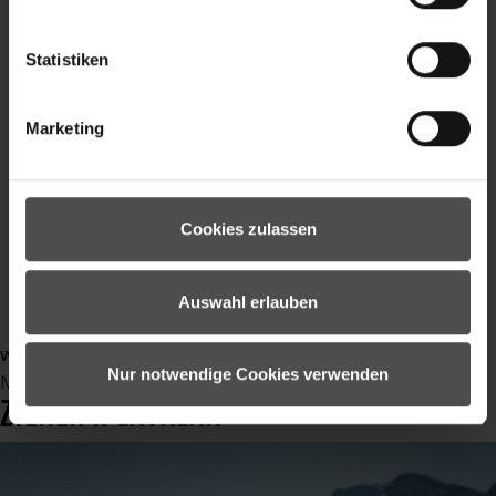
Ziener
Trails
MTB
Statistiken
Mountainbike
Gravel
Marketing
Enduro
Bikepark
Video
sport
Cookies zulassen
Sommersport
outdoor
Auswahl erlauben
Outdoorbekleidung
weiterlesen ...
Nur notwendige Cookies verwenden
Montag, 13 November 2023 09:38
ZIENER X LAVALAN®