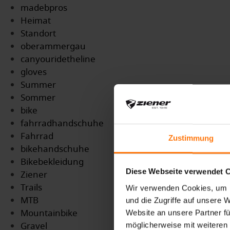
madebpros
Heimat
Standort
oberammergau
canyouridetheline
gloves
Summer
Sommer
bike
fahrradhandschuhe
Fahrrad
Zustimmung
bikehandschuhe
Bikebekleidung
Diese Webseite verwendet 
Ziener
Trails
Wir verwenden Cookies, um I
MTB
und die Zugriffe auf unsere 
Mountainbike
Website an unsere Partner fü
Gravel
möglicherweise mit weiteren