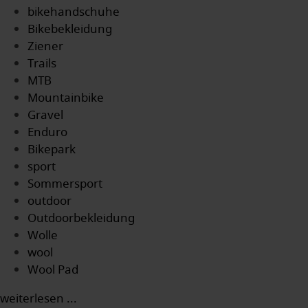
bikehandschuhe
Bikebekleidung
Ziener
Trails
MTB
Mountainbike
Gravel
Enduro
Bikepark
sport
Sommersport
outdoor
Outdoorbekleidung
Wolle
wool
Wool Pad
weiterlesen ...