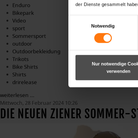
Enduro
der Dienste gesammelt habe
Bikepark
Einwilligungsauswahl
Video
Notwendig
sport
Sommersport
outdoor
Outdoorbekleidung
Trikots
Nur notwendige Cook
Bike Shirts
verwenden
Shirts
drirelease
weiterlesen ...
Mittwoch, 28 Februar 2024 10:26
DIE NEUEN ZIENER SOMMER-S