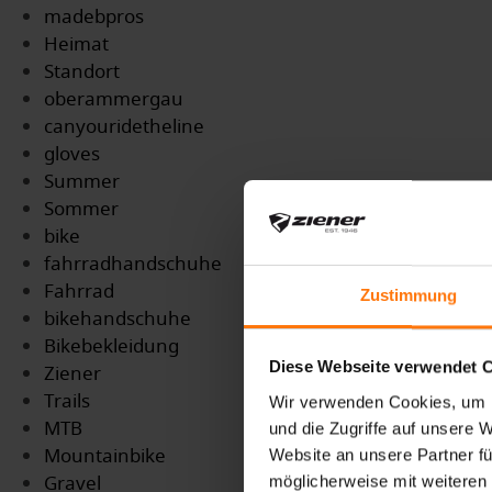
madebpros
Heimat
Standort
oberammergau
canyouridetheline
gloves
Summer
Sommer
bike
fahrradhandschuhe
Fahrrad
Zustimmung
bikehandschuhe
Bikebekleidung
Diese Webseite verwendet 
Ziener
Trails
Wir verwenden Cookies, um I
MTB
und die Zugriffe auf unsere 
Mountainbike
Website an unsere Partner fü
Gravel
möglicherweise mit weiteren