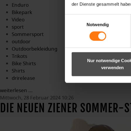
Enduro
der Dienste gesammelt habe
Bikepark
Einwilligungsauswahl
Video
Notwendig
sport
Sommersport
outdoor
Outdoorbekleidung
Trikots
Nur notwendige Cook
Bike Shirts
verwenden
Shirts
drirelease
weiterlesen ...
Mittwoch, 28 Februar 2024 10:26
DIE NEUEN ZIENER SOMMER-S