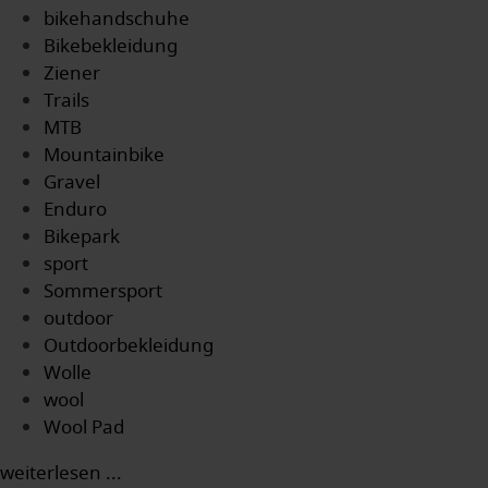
bikehandschuhe
Bikebekleidung
Ziener
Trails
MTB
Mountainbike
Gravel
Enduro
Bikepark
sport
Sommersport
outdoor
Outdoorbekleidung
Wolle
wool
Wool Pad
weiterlesen ...