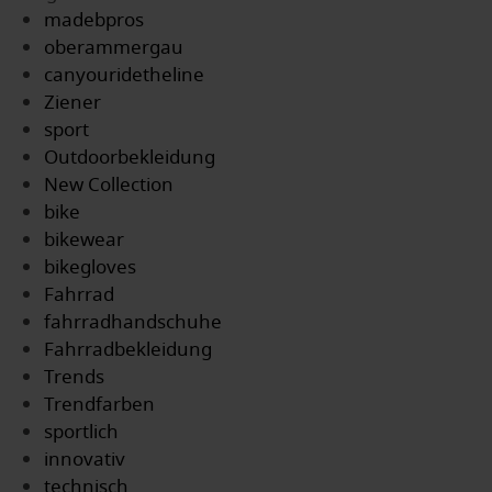
madebpros
oberammergau
canyouridetheline
Ziener
sport
Outdoorbekleidung
New Collection
bike
bikewear
bikegloves
Fahrrad
fahrradhandschuhe
Fahrradbekleidung
Trends
Trendfarben
sportlich
innovativ
technisch