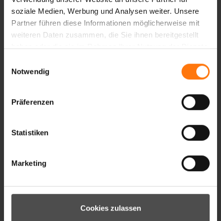
Ziener
soziale Medien, Werbung und Analysen weiter. Unsere
sport
Partner führen diese Informationen möglicherweise mit
Outdoorbekleidung
weiteren Daten zusammen, die Sie ihnen bereitgestellt
New Collection
haben oder die sie im Rahmen Ihrer Nutzung der Dienste
bike
gesammelt haben.
Einwilligungsauswahl
bikewear
Notwendig
bikegloves
Fahrrad
Präferenzen
fahrradhandschuhe
Fahrradbekleidung
Trends
Statistiken
Trendfarben
sportlich
Marketing
innovativ
technisch
Kollektion
Sommerkollektion
Cookies zulassen