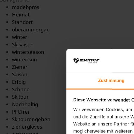
madebpros
Heimat
Standort
oberammergau
winter
Skisaison
winterseason
winterison
Ziener
Saison
Zustimmung
Erfolg
Schnee
Skitour
Diese Webseite verwendet 
Nachhaltig
Wir verwenden Cookies, um I
PFCfrei
und die Zugriffe auf unsere 
Skitourengehen
Website an unsere Partner fü
zienergloves
möglicherweise mit weiteren