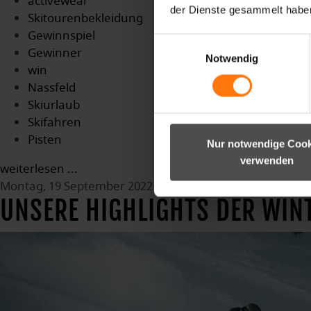
activewear
der Dienste gesammelt habe
Skitourenbekleidung
Gewinnspiel
Einwilligungsauswahl
Gewinner
Notwendig
win
Nassfeld
Skiurlaub
Skifahren
Pisten
Nur notwendige Cook
verwenden
weiterlesen ...
Montag, 19 September 2022 08:46
UNSERE HIGHLIGHTS DER WINT