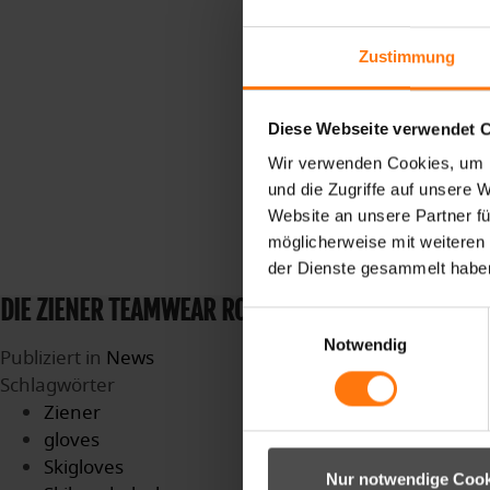
Zustimmung
Diese Webseite verwendet 
Wir verwenden Cookies, um I
und die Zugriffe auf unsere 
Website an unsere Partner fü
möglicherweise mit weiteren
der Dienste gesammelt habe
DIE ZIENER TEAMWEAR ROADSHOW IST ZURÜCK!
Einwilligungsauswahl
Notwendig
Publiziert in
News
Schlagwörter
Ziener
gloves
Skigloves
Nur notwendige Cook