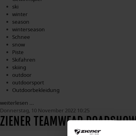
ski
winter
season
winterseason
Schnee
snow
Piste
Skifahren
skiing
outdoor
outdoorsport
Outdoorbekleidung
weiterlesen ...
Donnerstag, 10 November 2022 10:25
ZIENER TEAMWEAR ROADSHO