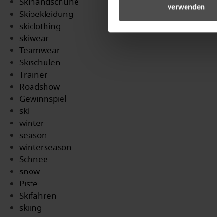
Skihandschuhe
verwenden
Skibekleidung
skiclothing
skiwear
Teamwear
Skischulen
Trainer
Roadshow
Gewinnspiel
ski
winter
season
winterseason
Schnee
snow
Piste
Skifahren
skiing