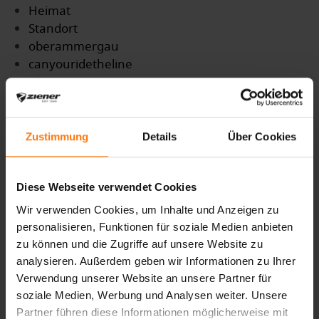
Heimat
Standort
oberammergau
canyouridetheline
winter
Skisaison
winterseason
winterison
Zustimmung
Details
Über Cookies
Ziener
Saison
Erfolg
Diese Webseite verwendet Cookies
Lawinenlage
Wir verwenden Cookies, um Inhalte und Anzeigen zu
Schnee
personalisieren, Funktionen für soziale Medien anbieten
Skitour
zu können und die Zugriffe auf unsere Website zu
Nachhaltig
analysieren. Außerdem geben wir Informationen zu Ihrer
PFCfrei
Verwendung unserer Website an unsere Partner für
Pistentour
soziale Medien, Werbung und Analysen weiter. Unsere
Hüttenabend
Partner führen diese Informationen möglicherweise mit