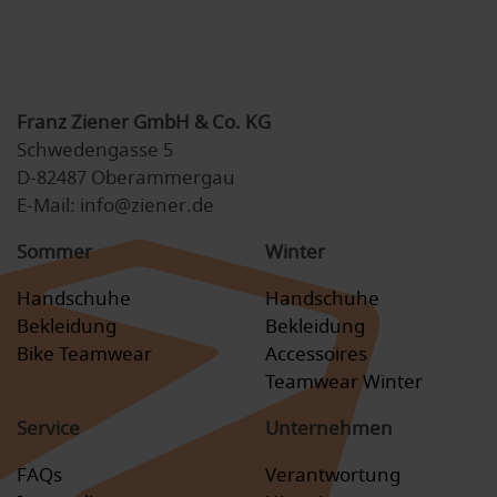
Franz Ziener GmbH & Co. KG
Schwedengasse 5
D-82487 Oberammergau
E-Mail: info@ziener.de
Sommer
Winter
Handschuhe
Handschuhe
Bekleidung
Bekleidung
Bike Teamwear
Accessoires
Teamwear Winter
Service
Unternehmen
FAQs
Verantwortung