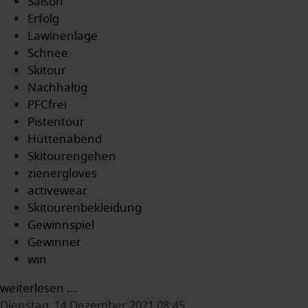
Saison
Erfolg
Lawinenlage
Schnee
Skitour
Nachhaltig
PFCfrei
Pistentour
Hüttenabend
Skitourengehen
zienergloves
activewear
Skitourenbekleidung
Gewinnspiel
Gewinner
win
weiterlesen ...
Dienstag, 14 Dezember 2021 08:45