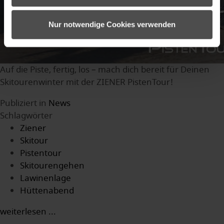
Nur notwendige Cookies verwenden
Auf die Piste, fertig, los – mach dich bereit für Deinen
Skitourenwinter mit der ZIENER PistenTour!
Publiziert in
News
Schlagwörter
Ziener
Skitour
Pistentour
Skitourengehen
Lawinenlage
Hüttenabend
weiterlesen ...