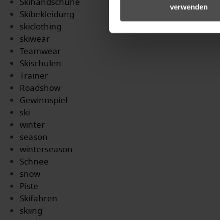
Skihandschuhe
verwenden
Skibekleidung
skiclothing
skiwear
Teamwear
Skischulen
Trainer
Roadshow
Gewinnspiel
ski
winter
season
winterseason
Schnee
snow
Piste
Skifahren
skiing