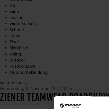
ski
winter
season
winterseason
Schnee
snow
Piste
Skifahren
skiing
outdoor
outdoorsport
Outdoorbekleidung
weiterlesen ...
Donnerstag, 10 November 2022 10:25
ZIENER TEAMWEAR ROADSHO