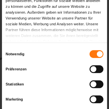
personalisieren, Funktionen für soziale Medien anbieten
recycelt
zu können und die Zugriffe auf unsere Website zu
Upcycling
analysieren. Außerdem geben wir Informationen zu Ihrer
Freeridetestival
Verwendung unserer Website an unsere Partner für
Event
soziale Medien, Werbung und Analysen weiter. Unsere
Testevent
Partner führen diese Informationen möglicherweise mit
Probieren
weiteren Daten zusammen, die Sie ihnen bereitgestellt
tiefschnee
haben oder die sie im Rahmen Ihrer Nutzung der Dienste
Faceshots
gesammelt haben.
Einwilligungsauswahl
Notwendig
weiterlesen ...
Präferenzen
Statistiken
Marketing