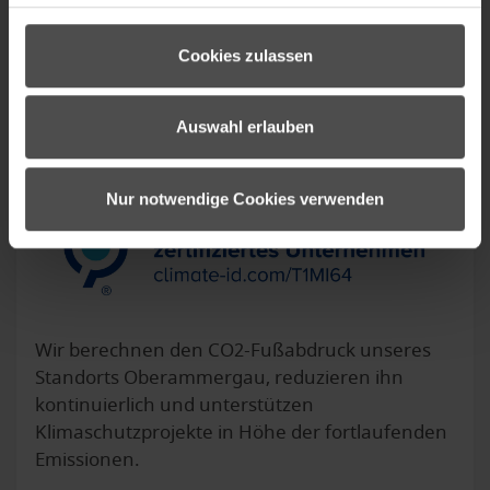
Unsere Klimaziele sind von der Science Based
Targets (SBTi) validiert.
Cookies zulassen
Auswahl erlauben
Nur notwendige Cookies verwenden
Wir berechnen den CO2-Fußabdruck unseres
Standorts Oberammergau, reduzieren ihn
kontinuierlich und unterstützen
Klimaschutzprojekte in Höhe der fortlaufenden
Emissionen.