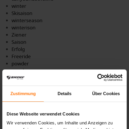
winter
Skisaison
winterseason
winterison
Ziener
Saison
Erfolg
Freeride
powder
powderturns
teifschnee
Lawinenlage
Schnee
Zustimmung
Details
Über Cookies
Skitour
Skitourengehen
Sympatex
Diese Webseite verwendet Cookies
Nachhaltig
Wir verwenden Cookies, um Inhalte und Anzeigen zu
Klimaneutral