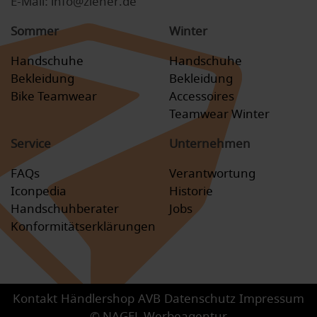
E-Mail: info@ziener.de
Sommer
Winter
Handschuhe
Handschuhe
Bekleidung
Bekleidung
Bike Teamwear
Accessoires
Teamwear Winter
Service
Unternehmen
FAQs
Verantwortung
Iconpedia
Historie
Handschuhberater
Jobs
Konformitätserklärungen
Kontakt
Händlershop
AVB
Datenschutz
Impressum
© NAGEL Werbeagentur