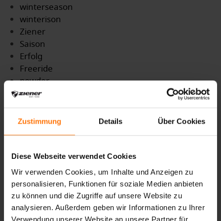
winterseason
winterison
Ziener
Saison
Erfolg
Freeride
powder
Schnee
Skitour
Skitourengehen
Zustimmung
Details
Über Cookies
Partnerschaft
GTX
Gore
Diese Webseite verwendet Cookies
GoreTex
Wir verwenden Cookies, um Inhalte und Anzeigen zu
Infinium
personalisieren, Funktionen für soziale Medien anbieten
Handschuhe
zu können und die Zugriffe auf unsere Website zu
gloves
analysieren. Außerdem geben wir Informationen zu Ihrer
Skihandschuhe
Verwendung unserer Website an unsere Partner für