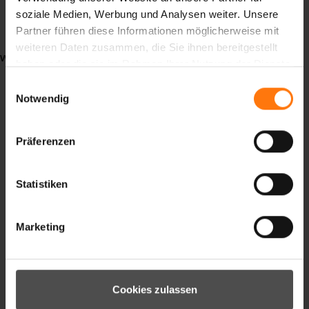
Langlaufhandschuhe
soziale Medien, Werbung und Analysen weiter. Unsere
bikehandschuhe
Partner führen diese Informationen möglicherweise mit
weiteren Daten zusammen, die Sie ihnen bereitgestellt
weiterlesen ...
haben oder die sie im Rahmen Ihrer Nutzung der Dienste
gesammelt haben.
Einwilligungsauswahl
Notwendig
Präferenzen
Statistiken
Unsere Klimaziele sind von der Science Based
Marketing
Targets (SBTi) validiert.
Cookies zulassen