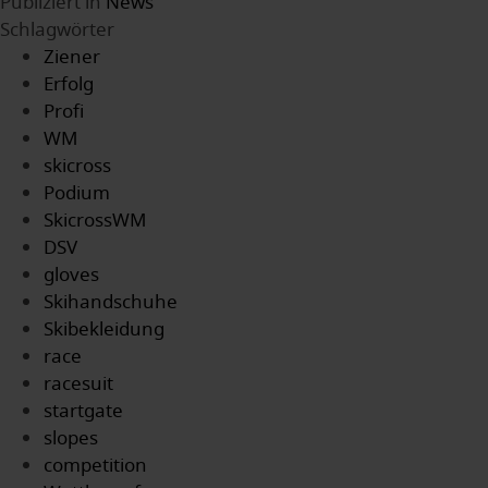
Publiziert in
News
Schlagwörter
Ziener
Erfolg
Profi
WM
skicross
Podium
SkicrossWM
DSV
gloves
Skihandschuhe
Skibekleidung
race
racesuit
startgate
slopes
competition