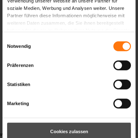
Verwendung unserer Website an unsere Partner für
Podium
soziale Medien, Werbung und Analysen weiter. Unsere
DSV
Partner führen diese Informationen möglicherweise mit
gloves
weiteren Daten zusammen, die Sie ihnen bereitgestellt
Skihandschuhe
haben oder die sie im Rahmen Ihrer Nutzung der Dienste
Skibekleidung
gesammelt haben.
Einwilligungsauswahl
race
Notwendig
racesuit
startgate
Präferenzen
slopes
competition
Wettkampf
Statistiken
Titel
WMTitle
Marketing
Alpin
Skialpin
Medaille
Cookies zulassen
weiterlesen ...