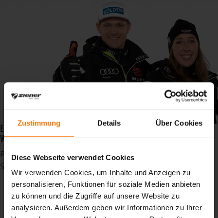
Zustimmung
Details
Über Cookies
EIN ABSOLUTES HIGHLIGHT DIESEN WINTER SIND DIE 46. SKI
WELTMEISTERSCHAFTEN IN CORTINA D`AMPEZZO
Publiziert in
News
Diese Webseite verwendet Cookies
Schlagwörter
Wir verwenden Cookies, um Inhalte und Anzeigen zu
Ziener
personalisieren, Funktionen für soziale Medien anbieten
Erfolg
zu können und die Zugriffe auf unsere Website zu
Profi
analysieren. Außerdem geben wir Informationen zu Ihrer
WM