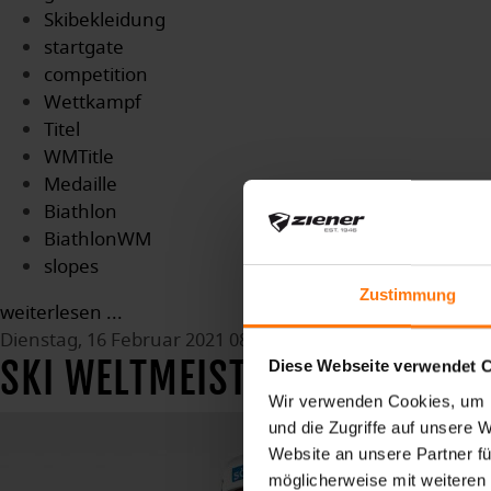
Skibekleidung
startgate
competition
Wettkampf
Titel
WMTitle
Medaille
Biathlon
BiathlonWM
slopes
Zustimmung
weiterlesen ...
Dienstag, 16 Februar 2021 08:52
SKI WELTMEISTERSCHAFTEN I
Diese Webseite verwendet 
Wir verwenden Cookies, um I
und die Zugriffe auf unsere 
Website an unsere Partner fü
möglicherweise mit weiteren