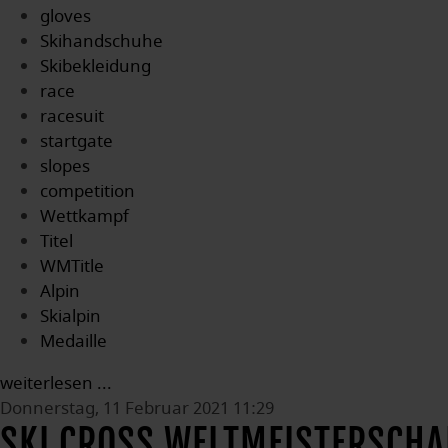
gloves
Skihandschuhe
Skibekleidung
race
racesuit
startgate
slopes
competition
Wettkampf
Titel
WMTitle
Alpin
Skialpin
Medaille
weiterlesen ...
Donnerstag, 11 Februar 2021 11:29
SKI CROSS WELTMEISTERSCHAF