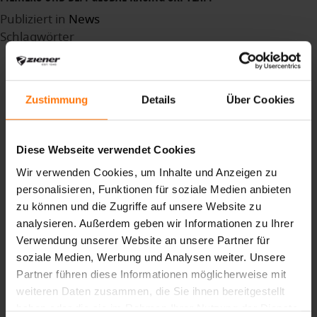
Publiziert in
News
Schlagwörter
madebpros
Heimat
Standort
Zustimmung
Details
Über Cookies
oberammergau
bikegloves
Global Racing Team
Diese Webseite verwendet Cookies
MaartenMeiners
Wir verwenden Cookies, um Inhalte und Anzeigen zu
canyouridetheline
personalisieren, Funktionen für soziale Medien anbieten
racing
zu können und die Zugriffe auf unsere Website zu
Profisport
analysieren. Außerdem geben wir Informationen zu Ihrer
winter
Verwendung unserer Website an unsere Partner für
Skisaison
soziale Medien, Werbung und Analysen weiter. Unsere
winterseason
Partner führen diese Informationen möglicherweise mit
winterison
weiteren Daten zusammen, die Sie ihnen bereitgestellt
Sponsoring
haben oder die sie im Rahmen Ihrer Nutzung der Dienste