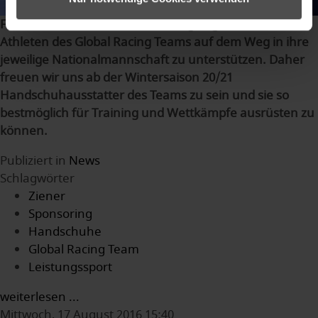
Für ZIENER ist es eine Herzensangelegenheit die Ski-
Athleten des Global Racing Teams auf dem Weg in ihre
jeweilige Nationalmannschaft zu unterstützen. Daher
freuen wir uns ab der Wintersaison 20/21
Handschuhausstatter des Teams zu sein und sie so
bestmöglich für Training und Wettkämpfe ausrüsten zu
können.
Publiziert in
News
Schlagwörter
Ziener
Sponsoring
Handschuhe
Global Racing Team
Leistungssport
weiterlesen ...
Mittwoch, 17 August 2016 15:40