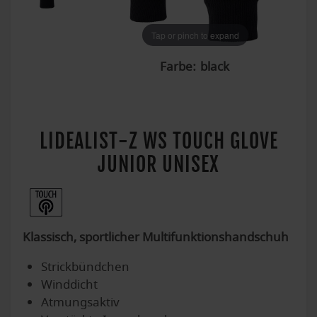
Tap or pinch to expand
Tap or pinch to expand
Tap or pinch to expand
Farbe:
LIDEALIST-Z WS TOUCH GLOVE
JUNIOR UNISEX
Klassisch, sportlicher Multifunktionshandschuh
Strickbündchen
Winddicht
Atmungsaktiv