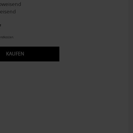
bweisend
eisend
*
andkosten.
KAUFEN