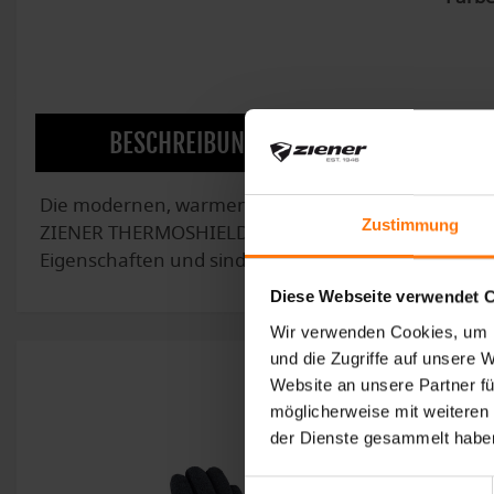
BESCHREIBUNG
TECHNOL
Die modernen, warmen ZIENER Freizeitfäustlinge I
Zustimmung
ZIENER THERMOSHIELD sind die Fäustlinge mit ein
Eigenschaften und sind die optimale Begleitung im 
Diese Webseite verwendet 
Wir verwenden Cookies, um I
und die Zugriffe auf unsere 
Website an unsere Partner fü
möglicherweise mit weiteren
der Dienste gesammelt habe
Einwilligungsauswahl