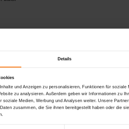
OGIE
FARBEN
WEITERE
SACADA-Z MITTEN LADY für Frauen punkten mit ihrer tr
Details
er warmen und besonders weichen Wattierung ausgestatt
Winter.
Cookies
nhalte und Anzeigen zu personalisieren, Funktionen für soziale
Website zu analysieren. Außerdem geben wir Informationen zu I
r soziale Medien, Werbung und Analysen weiter. Unsere Partner
DAS KÖNNTE SIE AUCH INTERESSIEREN
 Daten zusammen, die Sie ihnen bereitgestellt haben oder die s
n.