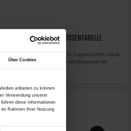
 INFOS
GRÖSSENTABELLE
endigen Stepp-Optik und hohen Tragekomfort. Dank
Über Cookies
et. Sie besitzen wasser- und windabweisende
 Medien anbieten zu können
hrer Verwendung unserer
 führen diese Informationen
ie im Rahmen Ihrer Nutzung