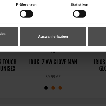
Präferenzen
Statistiken
ies
Auswahl erlauben
S TOUCH
IRUK-Z AW GLOVE MAN
IRIO
 UNISEX
GL
*
59.99 €*