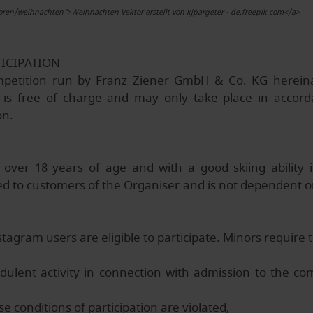
oren/weihnachten">Weihnachten Vektor erstellt von kjpargeter - de.freepik.com</a>
--------------------------------------------------------------------------
TICIPATION
ompetition run by Franz Ziener GmbH & Co. KG hereina
 is free of charge and may only take place in accord
on.
ver 18 years of age and with a good skiing ability is 
ited to customers of the Organiser and is not dependent 
agram users are eligible to participate. Minors require t
udulent activity in connection with admission to the co
se conditions of participation are violated,