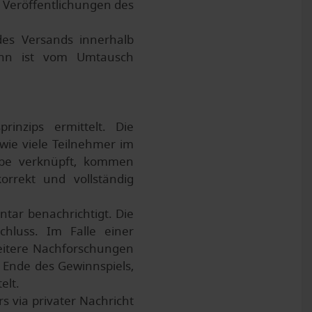
 Veröffentlichungen des
des Versands innerhalb
inn ist vom Umtausch
inzips ermittelt. Die
ie viele Teilnehmer im
abe verknüpft, kommen
orrekt und vollständig
tar benachrichtigt. Die
hluss. Im Falle einer
weitere Nachforschungen
 Ende des Gewinnspiels,
elt.
s via privater Nachricht