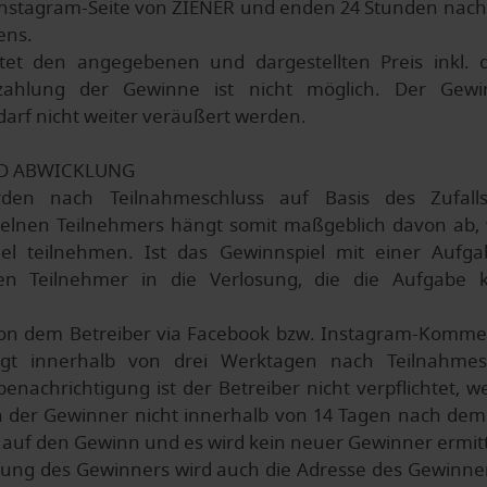
Instagram-Seite von ZIENER und enden 24 Stunden nach
ens.
tet den angegebenen und dargestellten Preis inkl. 
szahlung der Gewinne ist nicht möglich. Der Gew
arf nicht weiter veräußert werden.
D ABWICKLUNG
en nach Teilnahmeschluss auf Basis des Zufallspr
elnen Teilnehmers hängt somit maßgeblich davon ab, w
el teilnehmen. Ist das Gewinnspiel mit einer Aufg
igen Teilnehmer in die Verlosung, die die Aufgabe k
on dem Betreiber via Facebook bzw. Instagram-Kommen
lgt innerhalb von drei Werktagen nach Teilnahmesc
enachrichtigung ist der Betreiber nicht verpflichtet, 
ch der Gewinner nicht innerhalb von 14 Tagen nach dem
h auf den Gewinn und es wird kein neuer Gewinner ermitt
gung des Gewinners wird auch die Adresse des Gewinner