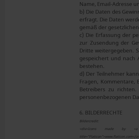
Name, Email-Adresse und
b) Die Daten des Gewin
erfragt. Die Daten wer
gemäß der gesetzlichen
c) Die Erfassung der p
zur Zusendung der Gew
Dritte weitergegeben. 
gespeichert und nach A
bestehen.
d) Der Teilnehmer kann 
Fragen, Kommentare, B
Betreibers zu richten
personenbezogenen Dat
6. BILDERRECHTE
Bildercredit:
<div>Icons made by <a href=
title="Flaticon">www.flaticon.com</a