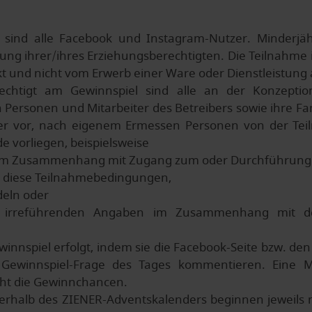
t sind alle Facebook und Instagram-Nutzer. Minderjäh
ng ihrer/ihres Erziehungsberechtigten. Die Teilnahme i
kt und nicht vom Erwerb einer Ware oder Dienstleistung
rechtigt am Gewinnspiel sind alle an der Konzept
n Personen und Mitarbeiter des Betreibers sowie ihre F
iber vor, nach eigenem Ermessen Personen von der Tei
 vorliegen, beispielsweise
n im Zusammenhang mit Zugang zum oder Durchführung 
n diese Teilnahmebedingungen,
deln oder
er irreführenden Angaben im Zusammenhang mit 
innspiel erfolgt, indem sie die Facebook-Seite bzw. d
 Gewinnspiel-Frage des Tages kommentieren. Eine M
cht die Gewinnchancen.
nerhalb des ZIENER-Adventskalenders beginnen jeweils m