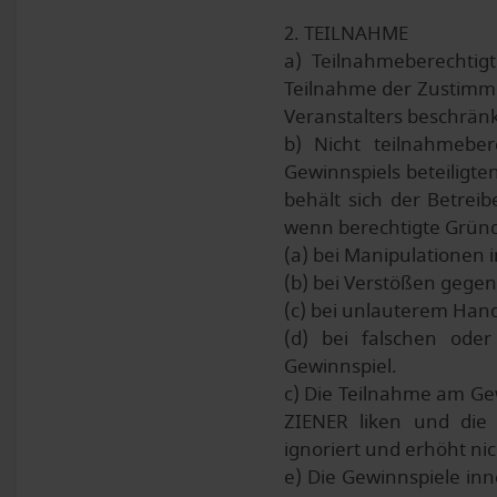
2. TEILNAHME
a) Teilnahmeberechtig
Teilnahme der Zustimmu
Veranstalters beschrän
b) Nicht teilnahmebe
Gewinnspiels beteiligte
behält sich der Betre
wenn berechtigte Gründe
(a) bei Manipulatione
(b) bei Verstößen gege
(c) bei unlauterem Han
(d) bei falschen od
Gewinnspiel.
c) Die Teilnahme am Gew
ZIENER liken und die
ignoriert und erhöht ni
e) Die Gewinnspiele in