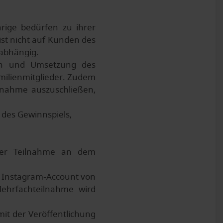
rige bedürfen zu ihrer
st nicht auf Kunden des
 abhängig.
ion und Umsetzung des
amilienmitglieder. Zudem
lnahme auszuschließen,
des Gewinnspiels,
der Teilnahme an dem
en Instagram-Account von
ehrfachteilnahme wird
it der Veröffentlichung