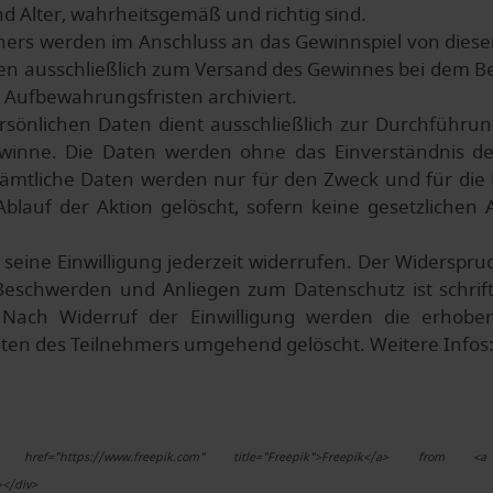
 Alter, wahrheitsgemäß und richtig sind.
ners werden im Anschluss an das Gewinnspiel von diesem
den ausschließlich zum Versand des Gewinnes bei dem Be
 Aufbewahrungsfristen archiviert.
ersönlichen Daten dient ausschließlich zur Durchführu
inne. Die Daten werden ohne das Einverständnis de
Sämtliche Daten werden nur für den Zweck und für die
blauf der Aktion gelöscht, sofern keine gesetzlichen
seine Einwilligung jederzeit widerrufen. Der Widerspruc
eschwerden und Anliegen zum Datenschutz ist schriftl
. Nach Widerruf der Einwilligung werden die erhob
en des Teilnehmers umgehend gelöscht. Weitere Infos
"https://www.freepik.com" title="Freepik">Freepik</a> from <a href
></div>