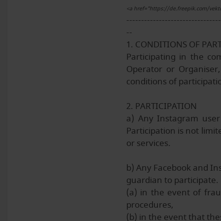
<a href="https://de.freepik.com/vekt
--------------------------------
--
1. CONDITIONS OF PAR
Participating in the c
Operator or Organiser,
conditions of participati
2. PARTICIPATION
a) Any Instagram user o
Participation is not lim
or services.
b) Any Facebook and Inst
guardian to participate.
(a) in the event of fra
procedures,
(b) in the event that the