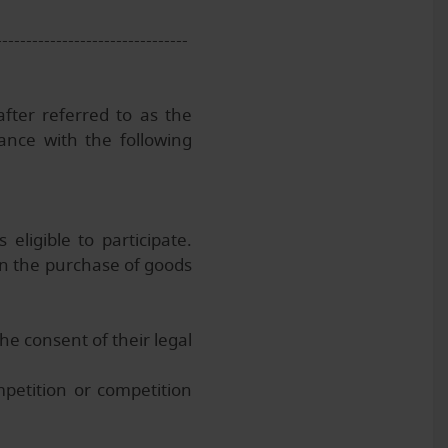
--------------------------------
fter referred to as the
ance with the following
eligible to participate.
on the purchase of goods
he consent of their legal
mpetition or competition