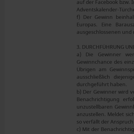
auf der Facebook bzw. 
Adventskalender-Türch
f) Der Gewinn beinhal
Europas. Eine Barau
ausgeschlossenen und d
3. DURCHFÜHRUNG UN
a) Die Gewinner werd
Gewinnchance des einz
Übrigen am Gewinnspi
ausschließlich diejen
durchgeführt haben.
b) Der Gewinner wird v
Benachrichtigung erfo
unzustellbaren Gewinnb
anzustellen. Meldet si
so verfällt der Anspruc
c) Mit der Benachrichti