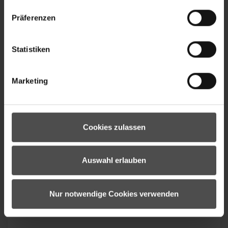
Targets (SBTi) validiert.
Präferenzen
Statistiken
Marketing
Cookies zulassen
Wir berechnen den CO2-Fußabdruck unseres
Standorts Oberammergau, reduzieren ihn
Auswahl erlauben
kontinuierlich und unterstützen
Klimaschutzprojekte in Höhe der fortlaufenden
Emissionen.
Nur notwendige Cookies verwenden