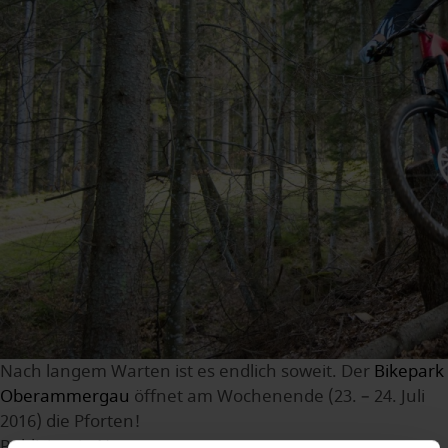
Nach langem Warten ist es endlich soweit. Der
Bikepark
Oberammergau
öffnet am Wochenende (23. – 24. Juli
2016) die Pforten!
Publiziert in
News