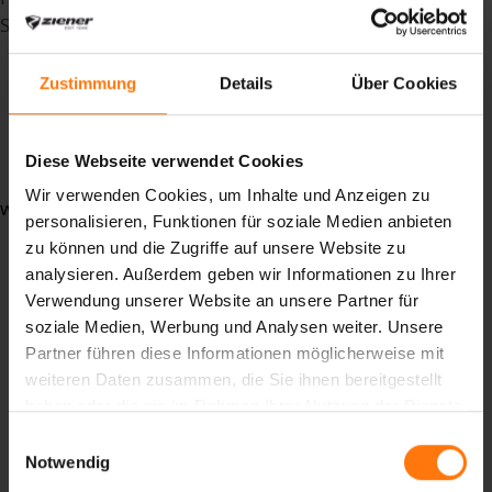
Schlagwörter
FOCUSBikeparkOberammergau
Wurzelsepp
Zustimmung
Details
Über Cookies
frischeTrails
Gaumenschmaus
niceweekend
Diese Webseite verwendet Cookies
Wir verwenden Cookies, um Inhalte und Anzeigen zu
weiterlesen ...
personalisieren, Funktionen für soziale Medien anbieten
zu können und die Zugriffe auf unsere Website zu
analysieren. Außerdem geben wir Informationen zu Ihrer
Verwendung unserer Website an unsere Partner für
soziale Medien, Werbung und Analysen weiter. Unsere
Partner führen diese Informationen möglicherweise mit
weiteren Daten zusammen, die Sie ihnen bereitgestellt
haben oder die sie im Rahmen Ihrer Nutzung der Dienste
gesammelt haben.
Einwilligungsauswahl
Notwendig
Unsere Klimaziele sind von der Science Based