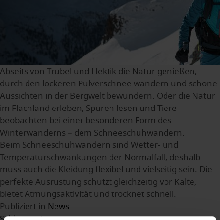
Abseits von Trubel und Hektik die Natur genießen,
durch den lockeren Pulverschnee wandern und schöne
Aussichten in der Bergwelt bewundern. Oder die Natur
im Flachland erleben, Spuren lesen und Tiere
beobachten bei einer besonderen Form des
Winterwanderns – dem Schneeschuhwandern.
Beim Schneeschuhwandern sind Wetter- und
Temperaturschwankungen der Normalfall, deshalb
muss auch die Kleidung flexibel und vielseitig sein. Die
perfekte Ausrüstung schützt gleichzeitig vor Kälte,
bietet Atmungsaktivität und trocknet schnell.
Publiziert in
News
Schlagwörter