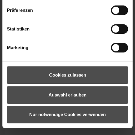
Targets (SBTi) validiert.
Präferenzen
Statistiken
Marketing
Cookies zulassen
Wir berechnen den CO2-Fußabdruck unseres
Standorts Oberammergau, reduzieren ihn
Auswahl erlauben
kontinuierlich und unterstützen
Klimaschutzprojekte in Höhe der fortlaufenden
Emissionen.
Nur notwendige Cookies verwenden