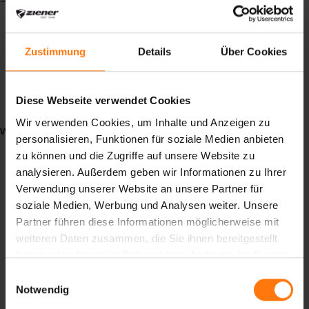
wandern
Schneeschuhwandern
Schneewandern
Zustimmung
Details
Über Cookies
Bekleidung
Handschuhe
Schneeschuhe
Diese Webseite verwendet Cookies
Wir verwenden Cookies, um Inhalte und Anzeigen zu
weiterlesen ...
personalisieren, Funktionen für soziale Medien anbieten
zu können und die Zugriffe auf unsere Website zu
analysieren. Außerdem geben wir Informationen zu Ihrer
Verwendung unserer Website an unsere Partner für
soziale Medien, Werbung und Analysen weiter. Unsere
Partner führen diese Informationen möglicherweise mit
weiteren Daten zusammen, die Sie ihnen bereitgestellt
haben oder die sie im Rahmen Ihrer Nutzung der Dienste
gesammelt haben.
Einwilligungsauswahl
Unsere Klimaziele sind von der Science Based
Notwendig