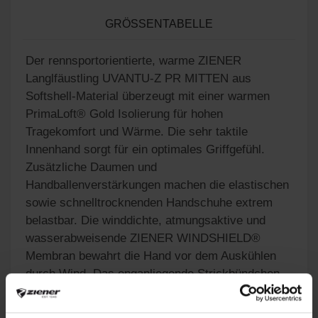
GRÖSSENTABELLE
Der rennsportorientierte, warme ZIENER
Langlfäustling UVANTU-Z PR MITTEN aus
Softshell-Material überzeugt mit einer warmen
PrimaLoft® Gold Isolierung für hohen
Tragekomfort und Wärme. Die sehr taktile
Innenhand sorgt für ein optimales Griffgefühl.
Zusätzliche Daumen und
Handballenverstärkungen machen die elastischen
sowie schnelltrocknenden Handschuhe extrem
belastbar. Die winddichte, atmungsaktive und
wasserabweisende ZIENER WINDSHIELD®
Membran bewahrt die Hand vor dem Auskühlen
durch Wind. Das enganliegende Strickbündchen
sorgt für den perfekten Sitz und passt unter jede
Stockschlaufe ohne Druckstellen. Ein extra