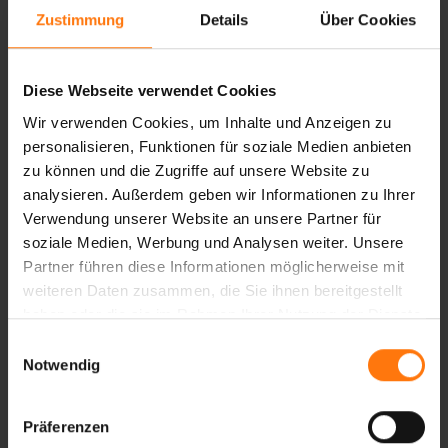
warmer Langlauffäustling für besonders kalte
Zustimmung
Details
Über Cookies
Tage.
Diese Webseite verwendet Cookies
Wir verwenden Cookies, um Inhalte und Anzeigen zu
personalisieren, Funktionen für soziale Medien anbieten
DAS KÖNNTE SIE AUCH INTERESSIEREN
zu können und die Zugriffe auf unsere Website zu
analysieren. Außerdem geben wir Informationen zu Ihrer
Verwendung unserer Website an unsere Partner für
soziale Medien, Werbung und Analysen weiter. Unsere
Partner führen diese Informationen möglicherweise mit
weiteren Daten zusammen, die Sie ihnen bereitgestellt
haben oder die sie im Rahmen Ihrer Nutzung der Dienste
gesammelt haben.
Einwilligungsauswahl
Notwendig
Präferenzen