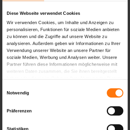
Daumenpatch Druckstellen auf der Haut. Ein
Klettverschluss sowie integrierte
Diese Webseite verwendet Cookies
Fingerschlingen garantieren ein einfaches und
Wir verwenden Cookies, um Inhalte und Anzeigen zu
schnelles Ausziehen. Der Einsatz von
personalisieren, Funktionen für soziale Medien anbieten
besonders saugfähigem Material am Daumen
zu können und die Zugriffe auf unsere Website zu
erleichtert das Abwischen von Schweiß
analysieren. Außerdem geben wir Informationen zu Ihrer
während der Fahrt. Dekorative reflektierende
Verwendung unserer Website an unsere Partner für
Designelemente runden den
soziale Medien, Werbung und Analysen weiter. Unsere
Fahrradhandschuh perfekt ab und sorgen für
Partner führen diese Informationen möglicherweise mit
bessere Sichtbarkeit in der Dämmerung.
weiteren Daten zusammen, die Sie ihnen bereitgestellt
haben oder die sie im Rahmen Ihrer Nutzung der Dienste
gesammelt haben.
Einwilligungsauswahl
Notwendig
DAS KÖNNTE SIE AUCH INTERESSIEREN
Präferenzen
Statistiken