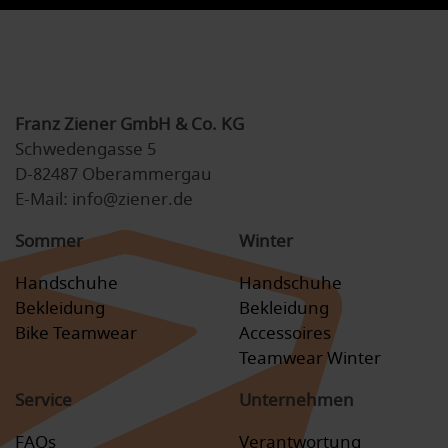
Franz Ziener GmbH & Co. KG
Schwedengasse 5
D-82487 Oberammergau
E-Mail: info@ziener.de
Sommer
Winter
Handschuhe
Handschuhe
Bekleidung
Bekleidung
Bike Teamwear
Accessoires
Teamwear Winter
Service
Unternehmen
FAQs
Verantwortung