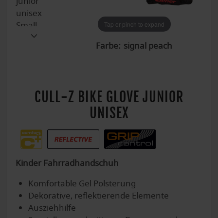
Tap or pinch to expand
Tap or pinch to expand
Tap or pinch to expand
Tap or pinch to expand
Tap or pinch to expand
Tap or pinch to expand
Tap or pinch to expand
Tap or pinch to expand
Tap or pinch to expand
Tap or pinch to expand
Farbe:
CULL-Z BIKE GLOVE JUNIOR
UNISEX
Kinder Fahrradhandschuh
Komfortable Gel Polsterung
Dekorative, reflektierende Elemente
Ausziehhilfe