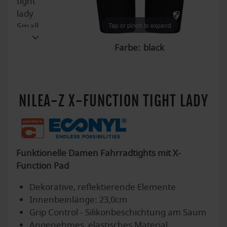
Tap or pinch to expand
Tap or pinch to expand
Tap or pinch to expand
Tap or pinch to expand
Tap or pinch to expand
Farbe:
NILEA-Z X-FUNCTION TIGHT LADY
Funktionelle Damen Fahrradtights mit X-
Function Pad
Dekorative, reflektierende Elemente
Innenbeinlänge: 23,0cm
Grip Control - Silikonbeschichtung am Saum
Angenehmes, elastisches Material