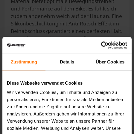
Material bietet optimale Bewegungsfreiheit
und Performance auf dem Bike. Es fühlt sich
zudem angenehm weich auf der Haut an. Eine
Silikonbeschichtung mit Anti-Rutsch-Effekt im
Beinabschluss garantiert einen perfekten Halt.
Die Tight ist mit dekorativen reflektierenden
Designelementen versehen. Das verwendete
X-FUNCTION Pad sorgt für einen hohen
Sitzkomfort und lässt seinem Fahrer dabei alle
Zustimmung
Details
Über Cookies
Bewegungsfreiheiten. Die Innenbeinlänge
beträgt 21 cm.
Diese Webseite verwendet Cookies
Wir verwenden Cookies, um Inhalte und Anzeigen zu
personalisieren, Funktionen für soziale Medien anbieten
zu können und die Zugriffe auf unsere Website zu
DAS KÖNNTE SIE AUCH INTERESSIEREN
analysieren. Außerdem geben wir Informationen zu Ihrer
Verwendung unserer Website an unsere Partner für
soziale Medien, Werbung und Analysen weiter. Unsere