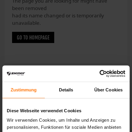
The page you are looking for might have
been removed
had its name changed or is temporarily
unavailable.
GO TO HOMEPAGE
Zustimmung
Details
Über Cookies
Diese Webseite verwendet Cookies
Wir verwenden Cookies, um Inhalte und Anzeigen zu
personalisieren, Funktionen für soziale Medien anbieten
Unsere Klimaziele sind von der Science Based