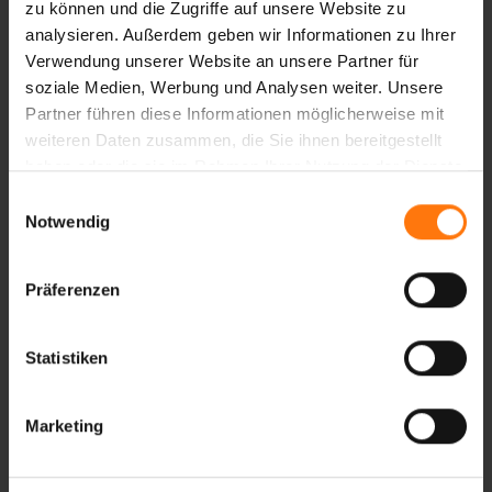
zu können und die Zugriffe auf unsere Website zu
Targets (SBTi) validiert.
analysieren. Außerdem geben wir Informationen zu Ihrer
Verwendung unserer Website an unsere Partner für
soziale Medien, Werbung und Analysen weiter. Unsere
Partner führen diese Informationen möglicherweise mit
weiteren Daten zusammen, die Sie ihnen bereitgestellt
haben oder die sie im Rahmen Ihrer Nutzung der Dienste
gesammelt haben.
Einwilligungsauswahl
Notwendig
Präferenzen
Wir berechnen den CO2-Fußabdruck unseres
Standorts Oberammergau, reduzieren ihn
Statistiken
kontinuierlich und unterstützen
Klimaschutzprojekte in Höhe der fortlaufenden
Emissionen.
Marketing