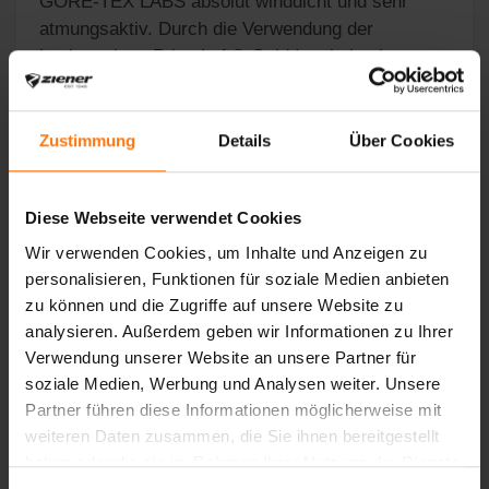
GORE‑TEX LABS absolut winddicht und sehr
atmungsaktiv. Durch die Verwendung der
hochwertigen PrimaLoft® Gold Insulation beugt
der Handschuh zuverlässig der Kälte vor. Das
weiche Softshell-Material garantiert eine
hochwertige Ausstattung mit viel Flexibilität. Das
Zustimmung
Details
Über Cookies
Plüschfutter sorgt für zusätzlichen Tragekomfort
und Wärme. Die Stulpe kann mit einem breiten
Diese Webseite verwendet Cookies
Klettverschluss angepasst und unter dem Ärmel
getragen werden. Das Produkt enthält nichttextile
Wir verwenden Cookies, um Inhalte und Anzeigen zu
Teile tierischen Ursprungs. Der Außenstoff ist
personalisieren, Funktionen für soziale Medien anbieten
bluesign® zertifiziert.
zu können und die Zugriffe auf unsere Website zu
analysieren. Außerdem geben wir Informationen zu Ihrer
Verwendung unserer Website an unsere Partner für
soziale Medien, Werbung und Analysen weiter. Unsere
Partner führen diese Informationen möglicherweise mit
DAS KÖNNTE SIE AUCH INTERESSIEREN
weiteren Daten zusammen, die Sie ihnen bereitgestellt
haben oder die sie im Rahmen Ihrer Nutzung der Dienste
gesammelt haben.