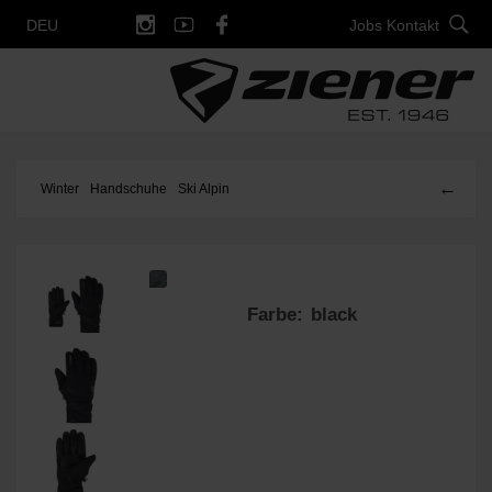
Jobs
Kontakt
DEU
←
Winter
Handschuhe
Ski Alpin
Farbe: