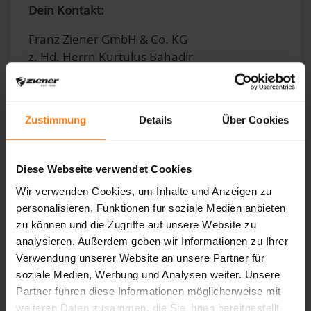
Dein Kontakt:
Franz Ziener GmbH & Co. KG
z. Hd. Herrn Kurtulus Bahadir
Schwedengasse 5
82487 Oberammergau
Fühlst Du Dich angesprochen? Dann melde
Zustimmung
Details
Über Cookies
dich unter
bewerbung@ziener.de
.
Wir freuen uns auf Dich!
Diese Webseite verwendet Cookies
Selbstverständlich behandeln wir Deine Daten vertraulich und
Wir verwenden Cookies, um Inhalte und Anzeigen zu
entsprechend den datenschutzrechtlichen Bestimmungen.
Weitere Informationen findest Du unter unseren
personalisieren, Funktionen für soziale Medien anbieten
Datenschutz-Bestimmungen
auf unserer Homepage.
zu können und die Zugriffe auf unsere Website zu
analysieren. Außerdem geben wir Informationen zu Ihrer
Verwendung unserer Website an unsere Partner für
soziale Medien, Werbung und Analysen weiter. Unsere
Partner führen diese Informationen möglicherweise mit
weiteren Daten zusammen, die Sie ihnen bereitgestellt