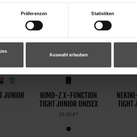
Präferenzen
Statistiken
ies
Auswahl erlauben
T JUNIOR
NIMO-Z X-FUNCTION
NEKINI
TIGHT JUNIOR UNISEX
TIGHT 
*
39.99 €*