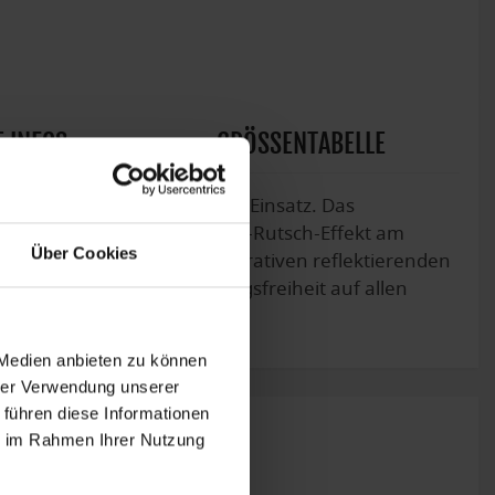
 INFOS
GRÖSSENTABELLE
generiertem Polyamid zum Einsatz. Das
Silikonbeschichtung mit Anti-Rutsch-Effekt am
Über Cookies
ühl. Die Tight ist mit dekorativen reflektierenden
gnügen mit hoher Bewegungsfreiheit auf allen
 Medien anbieten zu können
hrer Verwendung unserer
 führen diese Informationen
ie im Rahmen Ihrer Nutzung