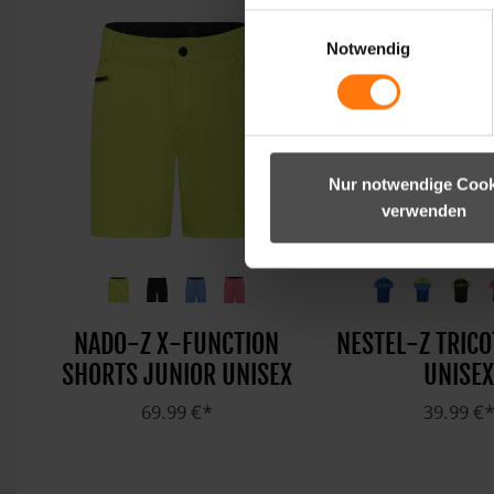
Einwilligungsauswahl
Notwendig
Nur notwendige Cook
verwenden
NADO-Z X-FUNCTION
NESTEL-Z TRICO
SHORTS JUNIOR UNISEX
UNISEX
69.99 €*
39.99 €