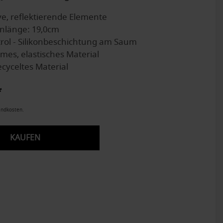
e, reflektierende Elemente
nlänge: 19,0cm
trol - Silikonbeschichtung am Saum
es, elastisches Material
ecyceltes Material
*
andkosten.
KAUFEN