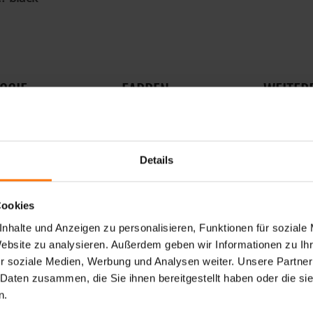
OGIE
FARBEN
WEITERE
t NIMO-Z X-FUNCTION JUNIOR kommt ECONYL® Garn aus re
 Bewegungsfreiheit und Performance auf dem Bike. Eine 
Details
 nahtlose Komfortbund sorgt für ein angenehmes Tragegef
ion Pad, das ein nahtfreies und reibungsloses Bikever
,5cm.
Cookies
nhalte und Anzeigen zu personalisieren, Funktionen für soziale
Website zu analysieren. Außerdem geben wir Informationen zu I
r soziale Medien, Werbung und Analysen weiter. Unsere Partner
 Daten zusammen, die Sie ihnen bereitgestellt haben oder die s
DAS KÖNNTE SIE AUCH INTERESSIEREN
n.