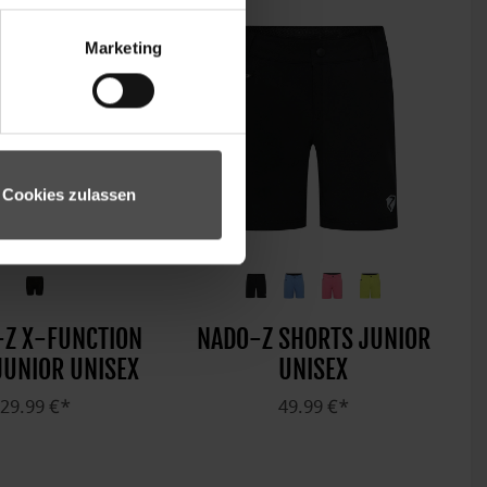
Marketing
Cookies zulassen
-Z X-FUNCTION
NADO-Z SHORTS JUNIOR
JUNIOR UNISEX
UNISEX
29.99 €*
49.99 €*