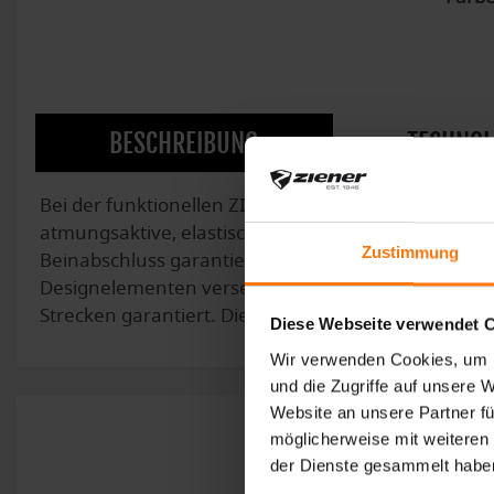
BESCHREIBUNG
TECHNOL
Bei der funktionellen ZIENER Junior Fahrradtigh
atmungsaktive, elastische Material bietet optimale
Zustimmung
Beinabschluss garantiert einen perfekten Halt. Der
Designelementen versehen. Das verwendete X-Funct
Strecken garantiert. Die Innenbeinlänge beträgt 18
Diese Webseite verwendet 
Wir verwenden Cookies, um I
und die Zugriffe auf unsere 
Website an unsere Partner fü
möglicherweise mit weiteren
der Dienste gesammelt habe