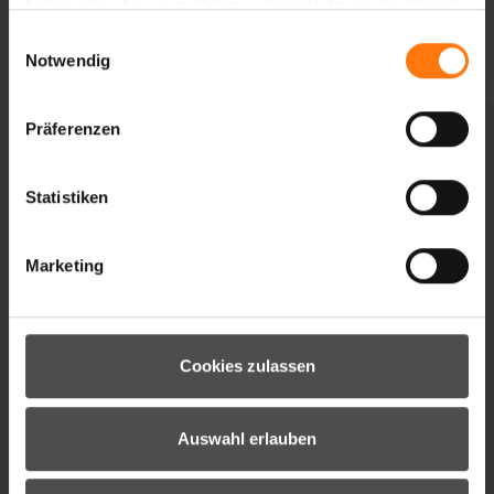
haben oder die sie im Rahmen Ihrer Nutzung der Dienste
gesammelt haben.
Einwilligungsauswahl
Notwendig
Präferenzen
DIE APP
Statistiken
Unter
folgendem
Marketing
Link geht es
zum
Play
Store
(für alle
Android User)
Cookies zulassen
und im
App Store
gibt es die App für alle Apple
User!
Auswahl erlauben
Herunterladen – anmelden – die perfekte