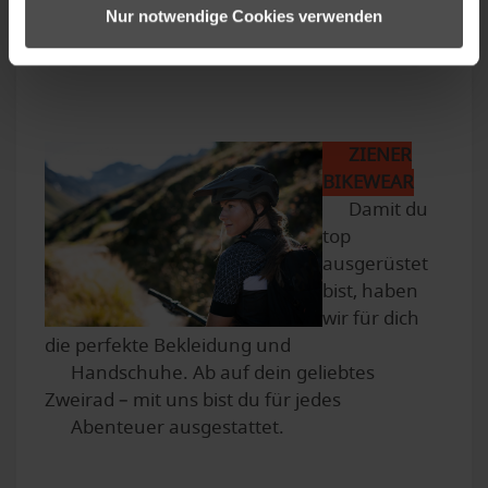
Tour heraussuchen – und genießen
Nur notwendige Cookies verwenden
ZIENER
BIKEWEAR
Damit du
top
ausgerüstet
bist, haben
wir für dich
die perfekte Bekleidung und
Handschuhe. Ab auf dein geliebtes
Zweirad – mit uns bist du für jedes
Abenteuer ausgestattet.